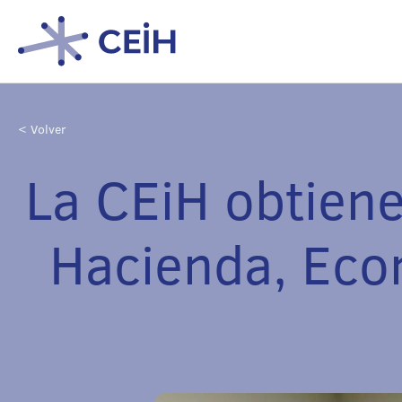
< Volver
La CEiH obtiene
Hacienda, Eco