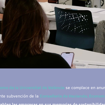
mo de la Universitat de València
se complace en anun
nte subvención de la
Consellería de Hacienda, Economí
ablan las empresas en sus memorias de sostenibilidad