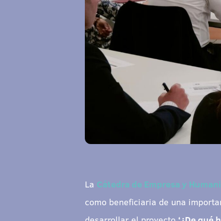
La
Cátedra de Empresa y Humanis
como beneficiaria de una importa
desarrollar el proyecto
‘¿De qué h