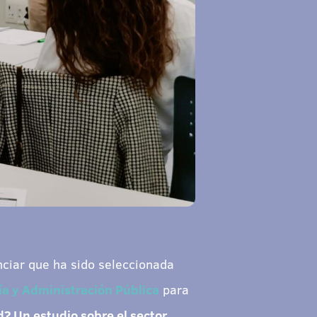
ciar que ha sido seleccionada
a y Administración Pública
para
? Un estudio sobre el sector