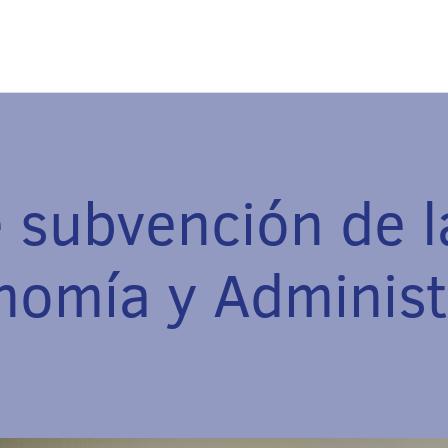
 subvención de l
nomía y Administ
6 de octubre de 2023