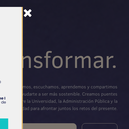
Transformar.
Exploramos, escuchamos, aprendemos y compartimos
para ayudarte a ser más sostenible. Creamos puentes
entre la Universidad, la Administración Pública y la
Sociedad para afrontar juntos los retos del presente.