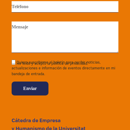
Quiero suscribirme al boletín para recibir noticias,
He leído y acepto la política de privacidad.
actualizaciones e información de eventos directamente en mi
bandeja de entrada.
Cátedra de Empresa
y Humanismo de la Universitat