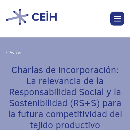
< Volver
Charlas de incorporación:
La relevancia de la
Responsabilidad Social y la
Sostenibilidad (RS+S) para
la futura competitividad del
tejido productivo