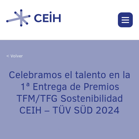
< Volver
Celebramos el talento en la
1ª Entrega de Premios
TFM/TFG Sostenibilidad
CEIH – TÜV SÜD 2024
18 de diciembre de 2024