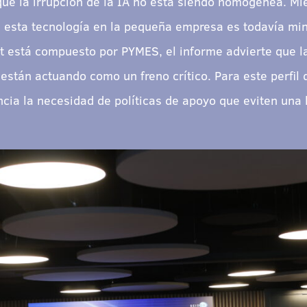
que la irrupción de la IA no está siendo homogénea. Mi
de esta tecnología en la pequeña empresa es todavía min
t está compuesto por PYMES, el informe advierte que la
 están actuando como un freno crítico. Para este perfil 
cia la necesidad de políticas de apoyo que eviten una b