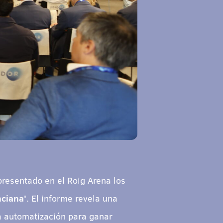
resentado en el Roig Arena los
nciana'
. El informe revela una
la automatización para ganar