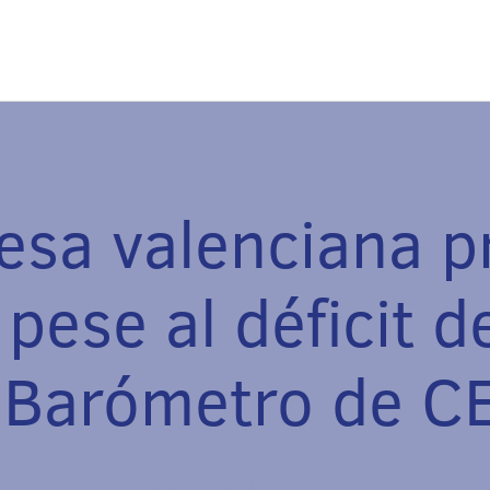
sa valenciana pr
pese al déficit d
l Barómetro de C
30 de abril de 2026