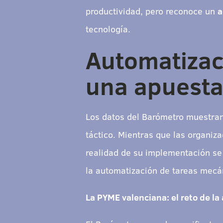
productividad, pero reconoce un
a
tecnología.
Automatizaci
una apuesta 
Los datos del Barómetro muestra
táctico. Mientras que las organi
realidad de su implementación se 
la automatización de tareas mecá
La PYME valenciana: el reto de la