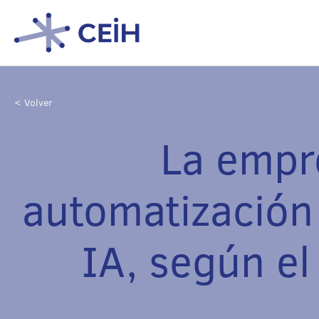
< Volver
La empre
automatización 
IA, según e