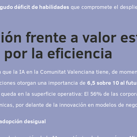
gudo déficit de habilidades
que compromete el desplie
ón frente a valor es
por la eficiencia
n que la IA en la Comunitat Valenciana tiene, de mom
zaciones otorgan una importancia de
6,5 sobre 10 al fut
queda en la superficie operativa: El 56% de las corpor
nicas, por delante de la innovación en modelos de nego
 adopción desigual