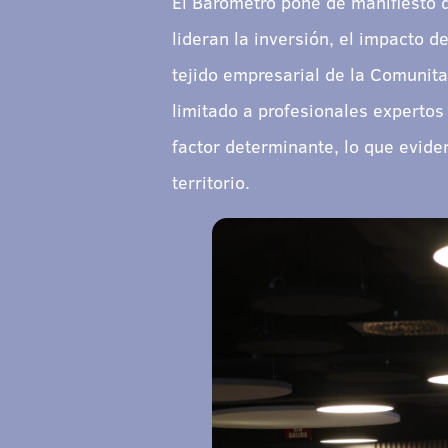
El Barómetro pone de manifiesto 
lideran la inversión, el impacto 
tejido empresarial de la Comunita
limitado a profesionales expertos
factor determinante, lo que eviden
territorio.