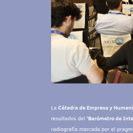
La
Cátedra de Empresa y Humanis
resultados del
'Barómetro de Inte
radiografía marcada por el pragma