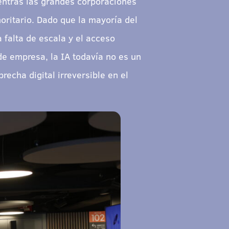
entras las grandes corporaciones
oritario. Dado que la mayoría del
 falta de escala y el acceso
de empresa, la IA todavía no es un
recha digital irreversible en el