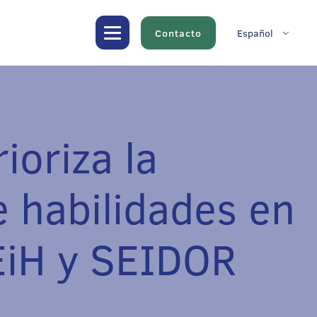
Contacto
Español
ioriza la
e habilidades en
EiH y SEIDOR