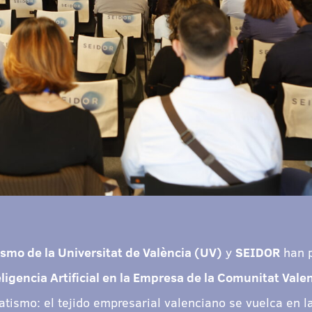
mo de la Universitat de València (UV)
y
SEIDOR
han p
ligencia Artificial en la Empresa de la Comunitat Vale
tismo: el tejido empresarial valenciano se vuelca en 