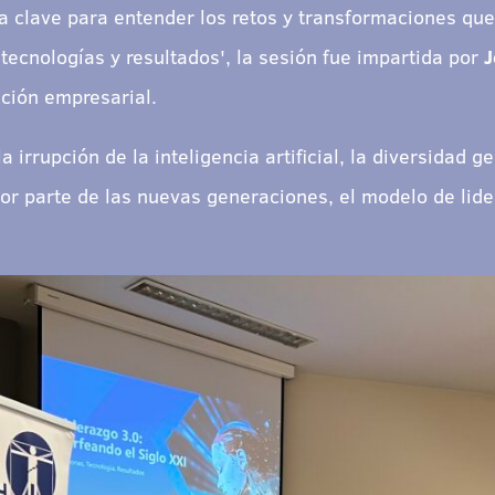
 clave para entender los retos y transformaciones que 
, tecnologías y resultados', la sesión fue impartida por
J
ción empresarial.
 irrupción de la inteligencia artificial, la diversidad ge
r parte de las nuevas generaciones, el modelo de lider