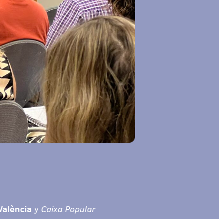
València
y
Caixa Popular