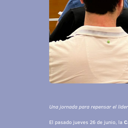
Una jornada para repensar el lide
El pasado jueves 26 de junio, la
C