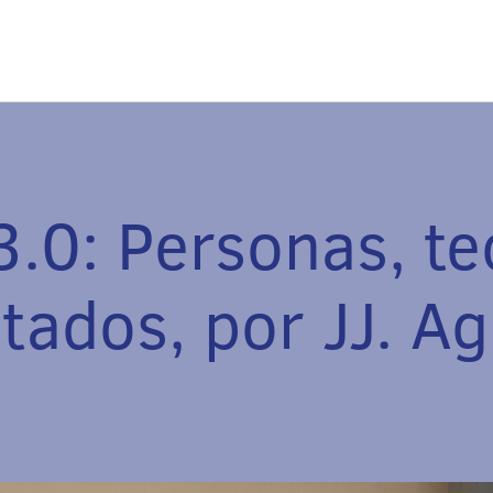
3.0: Personas, te
ltados, por JJ. A
1 de julio de 2025