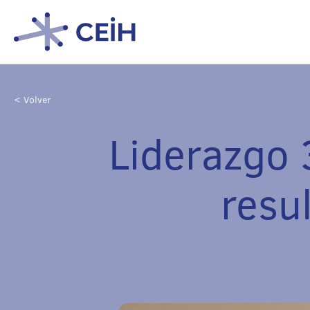
< Volver
Liderazgo 
resu