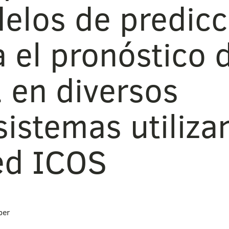
elos de predicc
 el pronóstico 
 en diversos
sistemas utiliza
red ICOS
ber