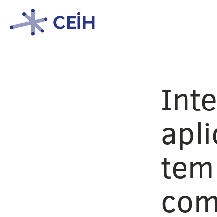
Inte
apli
temp
com