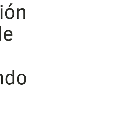
ión
de
ndo