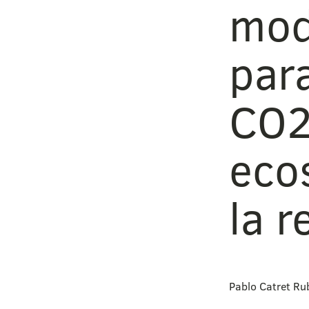
mod
para
CO2
eco
la 
Pablo Catret Ru