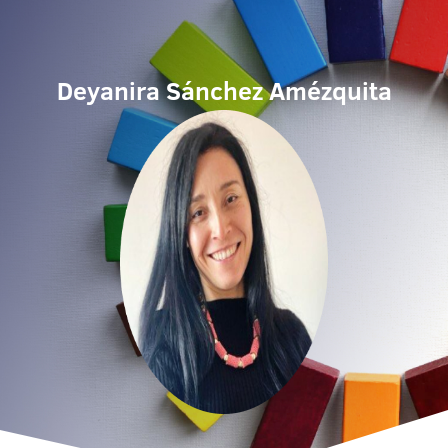
Deyanira Sánchez Amézquita